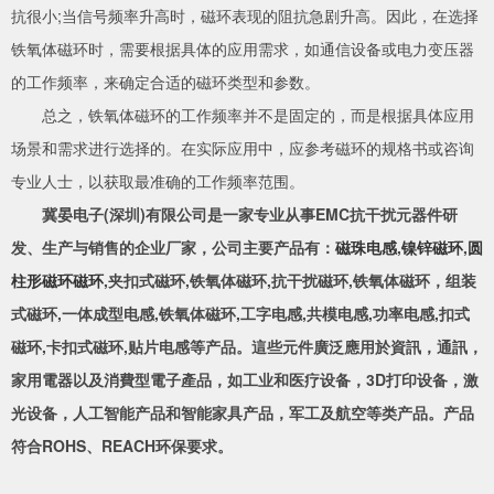
抗很小;当信号频率升高时，磁环表现的阻抗急剧升高。因此，在选择
铁氧体磁环时，需要根据具体的应用需求，如通信设备或电力变压器
的工作频率，来确定合适的磁环类型和参数。
总之，铁氧体磁环的工作频率并不是固定的，而是根据具体应用
场景和需求进行选择的。在实际应用中，应参考磁环的规格书或咨询
专业人士，以获取最准确的工作频率范围。
冀晏电子(深圳)有限公司是一家专业从事EMC抗干扰元器件研
发、生产与销售的企业厂家，公司主要产品有：
磁珠电感
,
镍锌磁环
,
圆
柱形磁环磁环
,夹扣式磁环,铁氧体磁环,抗干扰磁环,铁氧体磁环，组装
式磁环,一体成型电感,铁氧体磁环,工字电感,共模电感,功率电感,扣式
磁环,卡扣式磁环,贴片电感等产品。這些元件廣泛應用於資訊，通訊，
家用電器以及消費型電子產品，如工业和医疗设备，3D打印设备，激
光设备，人工智能产品和智能家具产品，军工及航空等类产品。产品
符合ROHS、REACH环保要求。