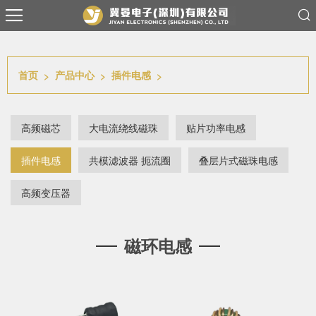
首页
产品中心
插件电感
>
>
>
高频磁芯
大电流绕线磁珠
贴片功率电感
插件电感
共模滤波器 扼流圈
叠层片式磁珠电感
高频变压器
磁环电感