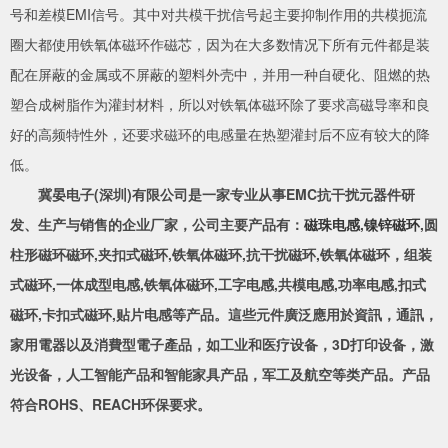
号和差模EMI信号。其中对共模干扰信号起主要抑制作用的共模扼流
圈大都使用铁氧体磁环作磁芯，因为在大多数情况下所有元件都是装
配在屏蔽的金属或不屏蔽的塑料外壳中，并用一种自硬化、阻燃的热
塑合成树脂作为灌封材料，所以对铁氧体磁环除了要求高磁导率和良
好的高频特性外，还要求磁环的电感量在热塑灌封后不应有较大的降
低。
冀晏电子(深圳)有限公司是一家专业从事EMC抗干扰元器件研
发、生产与销售的企业厂家，公司主要产品有：
磁珠电感
,
镍锌磁环
,圆
柱形磁环磁环,夹扣式磁环,铁氧体磁环,抗干扰磁环,铁氧体磁环，组装
式磁环,一体成型电感,铁氧体磁环,工字电感,共模电感,功率电感,扣式
磁环,卡扣式磁环,贴片电感等产品。這些元件廣泛應用於資訊，通訊，
家用電器以及消費型電子產品，如工业和医疗设备，3D打印设备，激
光设备，人工智能产品和智能家具产品，军工及航空等类产品。产品
符合ROHS、REACH环保要求。